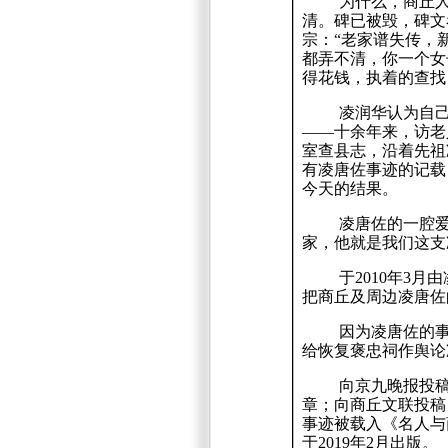
为什么，商丘
清。
碑已被毁，碑文
宗：
“老家谱失传，
都弄不清，你一个女
得花钱，执着的查找
凌润华认为自
——十余年来，访老
室查县志，沿着先祖
有凌唐佐事迹的记载
今天的结果。
凌唐佐的一腔
家，他就是我们这支
于
2010
年
3
月由
把商丘及周边凌唐佐
因为凌唐佐的
给恢复褒忠祠作舆论
向京九晚报投
章；
向商丘文联投稿
事迹被载入《名人与
于
2019
年
2
月出版。