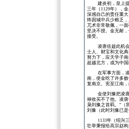
建炎初，皇上提
三年（
1129
年），金
深感自己的责任重大
终因城中兵少粮乏，
兀术非常敬佩，一面
坚决不授。
金无耐，
接受。
凌唐佐趁此机
士人、财宝和文化典
努力下，应天学子南
超越北方，成为中国
在军事方面，
南，使金吃了许多败
复南京。
宪至江南，
金使刘豫把凌
禄收买不了他。
凌唐
枭刘豫之首羁。
”（
刘豫（此时刘豫已是
1133
年（绍兴
壮举秉报给高宗赵构