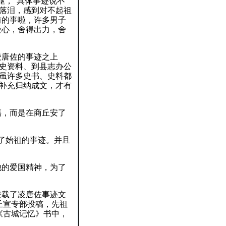
躯，”具体事迹说不
落泪，感到对不起祖
前的事啦，许多男子
爱心，舍得出力，舍
凌唐佐的事迹之上
史资料、到县志办公
虽许多史书、史料都
补充归纳成文，才有
籍，而是在商丘安了
了始祖的事迹。
并且
他的爱国精神，为了
登载了凌唐佐事迹文
丘宣专部投稿，先祖
《古城记忆》书中，