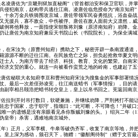
名凌唐佐为“京畿刑狱加直秘阁”（管首都治安和保卫官职，并
兵侵犯南京，赵构带兵逃往江南。
凌唐佐临危授命为“南京知府
。
十余万金兵铁骑围攻京城，唐佐带领军民奋勇抵抗，浴血奋战
又无援兵，寡不敌众，中伤被俘。
唐佐在敌人面前大义凛然，威
破例将他释放，一面指使宋朝叛将刘豫（原济南知府）劝降。
金
仍让唐佐为南京知府兼应天书院山长（书院院长）。
为保全满城
会，在宋汝为（原曹州知府）携助之下，秘密开辟一条南渡通道
籍源源不断的迁往江南。
在民族危亡之际，担负起抢救华夏文明
迁士人，为南方带去了经济、科技、教育、文化的繁荣。
自南宋
经济文贸的重心。
就连一向被看作蛮荒之地的岭南，也建起了五
凌唐佐秘联大名知府李亘和曹州知府宋汝为搜集金的军事部署情
仗。
最后一次差侄孙凌宪，往江南送蜡书（军事情报），目的请
由副宰相吕颐浩把蜡书转交皇上，皇上以帛书回之。
宪返回南京
唐佐拉到开封吊打数日，软硬兼施，并继续劝降，严刑拷打不能
佐忠于国家，忠于职守，指颈曰：
“此可断，不可降也！
”并破
我唯一的遗憾是没有亲眼看见杀你叛贼刘豫的头。
）绍兴二年（
1
伪皇帝）杀害，遇难地南京城外。
三年）正月，义军李横、牛皋等破伪齐军，收复了南京等地，并
。
皇上深为感动，颁召天下，驰赠：
“徽猷阁待制”（赠于文官