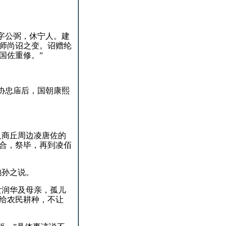
字公弼，休宁人。
建
师尚诏之变。
诏赠纶
国佐重修。
”
协忠庙后，国朝康熙
及商丘周边凌唐佐的
合，祭毕，再到凌佰
抱孙之说。
女润华及母亲，孤儿
给农民耕种，不让