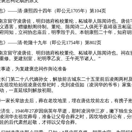
关褒忠祠记载的原文
志》——清·康熙四十四年（即公元
1705
年）第
104
页
南京留守凌唐佐，明归德府检校董纶，柘城举人陈闻诗也。
唐佐
义遇害，赠徽猷阁待制。
董纶、陈闻诗二人俱死于嘉靖葵丑柘寇
府同知，立祠协忠庙后，明季毁于兵。
本朝康熙二十年，知府胡
志》——清·乾隆十九年（即公元
1754
年）第
802
页
南京留守凌唐佐、明归德府检校董伦、柘城举人陈闻诗也。
祠在
重修。
更建别室，祀明季乙亥、壬午死节诸人。
”
佐事迹，为复建褒忠祠作舆论准备
佐长门第二十八代嫡孙女，解放前古城东二十五里前后凌阁两村
去祖坟给始祖凌唐佐祭祀时，先到凌佰如（凌润华的爷爷）家集
动，一直延续到解放初期。
华一家长辈故去后，葬在老坟地里，埋在唐佐坟前左右，有携子
凌济生，
1946
年
27
岁因病英年早逝，那时凌润华三岁，撇下独生
凌润华去祖坟葬母，准备让父母合葬之时，因坟地收归公有，分
佐的后代肃然起敬，才得以父母合葬。