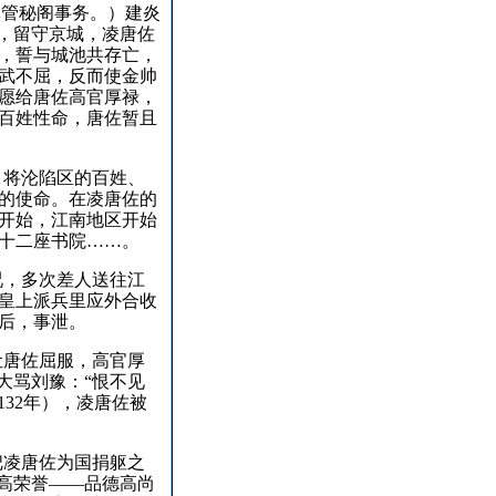
掌管秘阁事务。
）建炎
”，留守京城，凌唐佐
，誓与城池共存亡，
武不屈，反而使金帅
愿给唐佐高官厚禄，
百姓性命，唐佐暂且
，将沦陷区的百姓、
的使命。
在凌唐佐的
开始，江南地区开始
十二座书院……。
况，多次差人送往江
皇上派兵里应外合收
后，事泄。
让唐佐屈服，高官厚
口大骂刘豫：
“恨不见
132
年），凌唐佐被
把凌唐佐为国捐躯之
最高荣誉——品德高尚