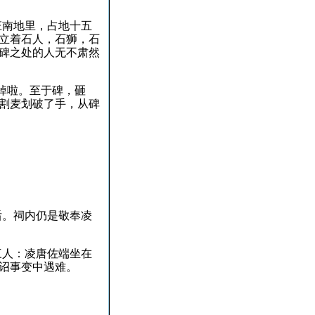
庄南地里，占地十五
立着石人，石狮，石
碑之处的人无不肃然
掉啦。
至于碑，砸
割麦划破了手，从碑
。
后。
祠内仍是敬奉凌
三人：
凌唐佐端坐在
诏事变中遇难。