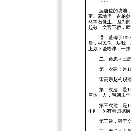
……
凌唐佐的坟地
亩。
墓地里，古柏参
马等石像生。
因为御
起敬，文官下轿，武
惜，墓碑于
195
后，村民你一块我一
上划下些粉沫，一抹
二、褒忠祠三
第一次建：
是
1
宋高宗赵构赐
第二次建：
是
1
唐佐一人，明朝末年
第三次建：
是
1
中间，另有明归德府
第三建，毁于