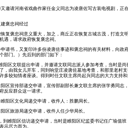
华又邀请河南省戏曲作家任金义同志为凌唐佐写古装电视剧，正
复建褒忠祠经过
虑恢复褒忠祠意义重大，加之，商丘正在恢复古城古茂，打造文
机遇，请求政府恢复褒忠祠。
份申请书，又复印许多份凌唐佐事迹和褒忠祠的有关材料，向政
个部门。
）先后到的部门如下：
睢阳区文联提出申请，并邀请文联同志派人参加考查，当时是尚
了，由我女儿开车，同到响堂庄凌唐佐墓地考查，和那里老村支
许多较知情者座谈。
得到时任文联主席尚起兴同志的大力支持和
睢阳区宣传部递交申请，宣传部副部长兼文联主席的张学勇同志
府反应群众这一请求。
向睢阳区文化局递交申请，收件人：
胜鹏局长。
睢阳区旅游局递交申请，收件人任少华局长。
，到睢阳区信访递交申请，当时是睢阳区纪监委书记任广瑜值班
表示尽力而为。