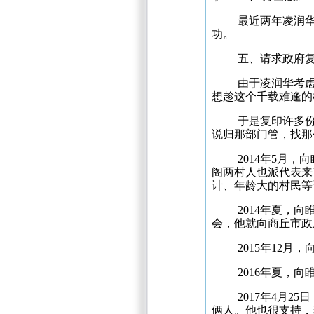
最近两年凌润
功。
五、请求政府
由于凌润华考
想趁这个千载难逢的
于是复印许多
说归那部门管，找那
2014
年
5
月，向
阁两村人也派代表来
计、年龄大的村民等
2014
年夏，向
会，他就向商丘市政
2015
年
12
月，
2016
年夏，向
2017
年
4
月
25
日
俩人。
他也很支持，