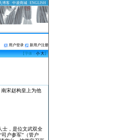
氏博客
|
中凌商城
|
ENGLISH
|
用户登录
新用户注册
【字体：
小
大
】
，南宋赵构皇上为他
人士，是位文武双全
“司户参军”（管户