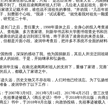
人们对凌唐佐那么深爱，只知：
“是忠臣良将，朝里大官，为国捐
看不到了。
找前后凌阁两村祖人打听，几位老人提起祖先，眼中
新家谱又记载不祥，谁也说不清祖先的事情。
”并劝我：
“几百年
子，别费那个心啦。
”我讲：
“试试看吧。
”就凭着我对祖先一颗
，研究近二十年。
己是长门之后，责任重大，
1998
年退休之后，全身心的投入考查
人、查电脑、多方查家谱。
到新华书店和大学图书馆查史书和历
凌唐佐的足迹走访到浙江等地，终于弄清了凌唐佐的来垄去脉。
，但都是片面小段。
凌润华考查后，把许多不系统不全面的材料
爱国热情，深深的感动了我。
他为国捐躯后，其后人并没迁回祖
凌人的始祖。
于是，开始继承和弘扬他。
凌润华主编，在南北凌阁两村祖人的支持下，重修了家谱，完善
的后人，都载入了家谱之中。
事迹久远，历史文物又不存在啦，人们对他已经淡忘。
为了弘扬
准备，凌润华作了以下工作：
稿：
于
2007
年
3
月
9
日、
2013
年
5
月
14
日、
2017
年
4
月
25
日，曾三次
，先祖事迹被载入《商丘史话》书中，于
2018
年
9
月出版；
向商
商丘》书中，于
2018
年
8
月出版；
向政协投稿，先祖事迹被载入