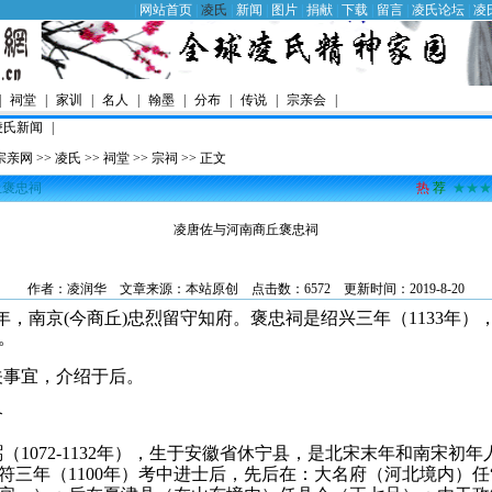
|
网站首页
|
凌氏
|
新闻
|
图片
|
捐献
|
下载
|
留言
|
凌氏论坛
|
凌
|
祠堂
|
家训
|
名人
|
翰墨
|
分布
|
传说
|
宗亲会
|
凌氏新闻
|
宗亲网
>>
凌氏
>>
祠堂
>>
宗祠
>> 正文
丘褒忠祠
热
荐
★★★
凌唐佐与河南商丘褒忠祠
作者：
凌润华
文章来源：本站原创 点击数：6572 更新时间：2019-8-20
年，南京
(
今商丘
)
忠烈留守知府。
褒忠祠是绍兴三年（
1133
年）
。
关事宜，介绍于后。
介
弼（
1072-1132
年），生于安徽省休宁县，是北宋末年和南宋初年
符三年（
1100
年）考中进士后，先后在：
大名府（河北境内）任