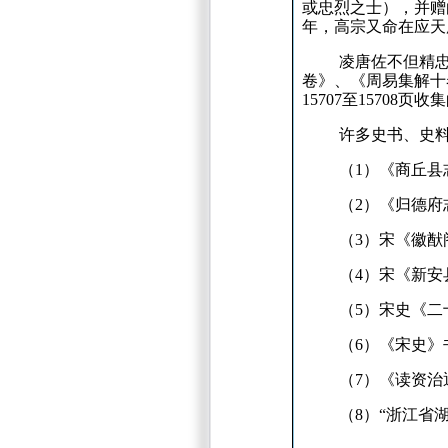
或忠烈之士），并赠
年，高宗又命在应天
凌唐佐不但精
卷》、《周易集解十
15707
至
15708
页收集
许多史书、史
（
1
）《商丘县
（
2
）《归德府
（
3
）宋《徽猷
（
4
）宋《新安
（
5
）宋史《二
（
6
）《宋史》
（
7
）《读资治
（
8
）“浙江省