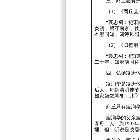
三、商丘志有
（
1
）《商丘县
“褒忠祠：
祀宋
炎初，留守南京，仗
本府同知，闻诗风阳
（
2
）《归德府
“褒忠祠：
祀宋
二十年，知府胡国佐
四、弘扬凌唐
凌润华是凌唐
后人，每到清明佳节
如家坐叙就餐，此举
商丘只有凌润
凌润华的父亲
寡母二人。
到
1997
年
埋。
但，听说是凌唐