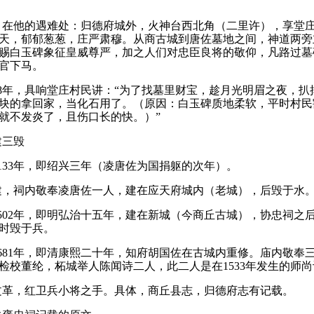
，在他的遇难处：
归德府城外，火神台西北角（二里许），享堂
天，郁郁葱葱，庄严肃穆。
从商古城到唐佐墓地之间，神道两旁
赐白玉碑象征皇威尊严，加之人们对忠臣良将的敬仰，凡路过墓
官下马。
8
年，具响堂庄村民讲：
“为了找墓里财宝，趁月光明眉之夜，扒
块的拿回家，当化石用了。
（原因：
白玉碑质地柔软，平时村民
就不发炎了，且伤口长的快。
）”
建三毁
133
年，即绍兴三年（凌唐佐为国捐躯的次年）。
建，祠内敬奉凌唐佐一人，建在应天府城内（老城），后毁于水
502
年，即明弘治十五年，建在新城（今商丘古城），协忠祠之
时毁于兵。
681
年，即清康熙二十年，知府胡国佐在古城内重修。
庙内敬奉
检校董纶，柘城举人陈闻诗二人，此二人是在
1533
年发生的师尚
文革，红卫兵小将之手。
具体，商丘县志，归德府志有记载。