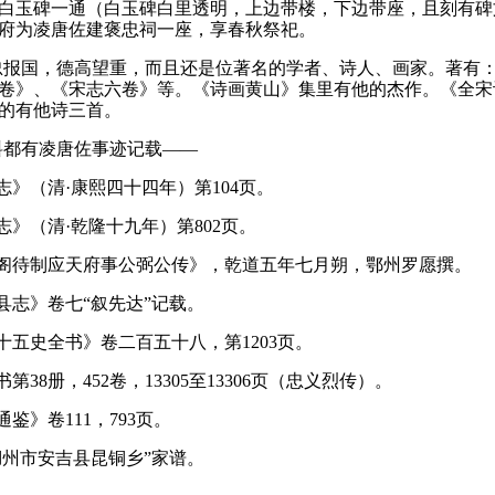
白玉碑一通（白玉碑白里透明，上边带楼，下边带座，且刻有碑
府为凌唐佐建褒忠祠一座，享春秋祭祀。
忠报国，德高望重，而且还是位著名的学者、诗人、画家。
著有
卷》、《宋志六卷》等。
《诗画黄山》集里有他的杰作。
《全宋
的有他诗三首。
料都有凌唐佐事迹记载——
志》（清·康熙四十四年）第
104
页。
志》（清·乾隆十九年）第
802
页。
阁待制应天府事公弼公传》，乾道五年七月朔，鄂州罗愿撰。
县志》卷七“叙先达”记载。
十五史全书》卷二百五十八，第
1203
页。
书第
38
册，
452
卷，
13305
至
13306
页（忠义烈传）。
通鉴》卷
111
，
793
页。
湖州市安吉县昆铜乡”家谱。