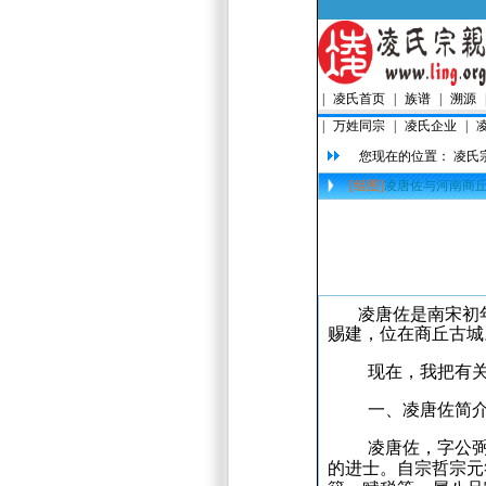
|
凌氏首页
|
族谱
|
溯源
|
万姓同宗
|
凌氏企业
|
您现在的位置：
凌氏
[组图]
凌唐佐与河南商
凌唐佐是南宋初
赐建，位在商丘古城
现在，我把有
一、凌唐佐简
凌唐佐，字公
的进士。
自宗哲宗元