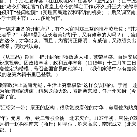
官。
）；
后在夏津县（在山东境内）任县令（正七品）；
由于政
任“敕令所祥定官”
(
负责皇上命令的祥定工作
);
不久
,
升迁为“光禄
任职于“登闻检院”（受理官民建议和审诉的机关）；
后又调至南
林学士院主官）……多处为官。
选一德才兼备的开封府尹，有个大官叫郑三益的推荐凌唐佐：
“其
止者乎？
”（莫非是那位长着美好胡子，又有修养的人吗？
），凌
古达今，才华出众。
而且，为官清正廉明，有威信，又政绩突出
颇深，便欣然认命。
”（从三品）期间，把开封治理得政通人和，繁荣昌盛。
百姓安
纷来投奔。
因政绩卓著，政和五年辛卯（
1115
年）十二月初二日
唐佐定为楷模，号召全国官员向他学习。
（我们家谱中存有嘉奖
版的总第六辑书里已登载。
）
徽宗政治上昏庸无能，生活上穷奢极欲”这样会误国的。
于是，
为治理国家进谏，结果龙颜大怒，被调离京城，任严州知府（今
罢了官。
江绍兴一带）康王的赵构，很欣赏凌唐佐的才华，命唐佐为贴身
7
年）元月，徽、钦二帝被金擒，北宋灭亡。
1127
年初，唐佐护
月初一赵构在南京（商丘）即皇位，称宋高宗，南宋成立（北宋
都。
）