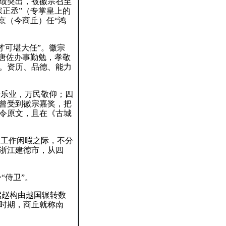
绩突出，被徽宗召至
宗正丞”（专掌皇上的
京（今商丘）任“鸿
才可堪大任”。
徽宗
唐佐办事勤勉，孝敬
。
资历、品德、能力
居乐业，万民敬仰；
四
曾受到徽宗嘉奖，把
令原文，且在《古城
趁工作闲暇之际，不分
浙江建德市，从四
“侍卫”。
驾赵构由越国辗转数
时期，商丘就称南