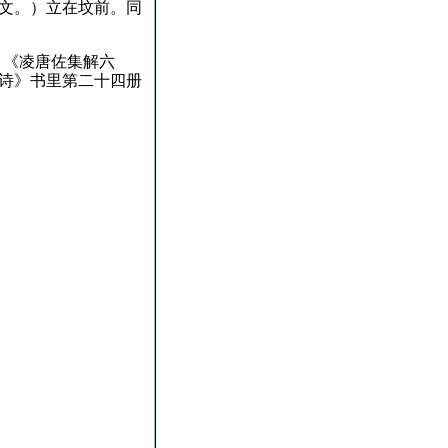
文。
）立在坟前。
同
：
《凌唐佐集解六
诗》书里第二十四册