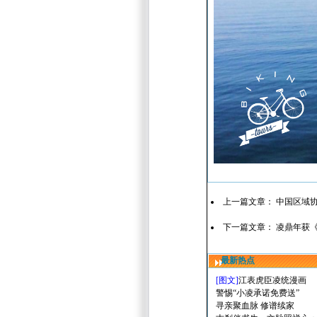
上一篇文章：
中国区域
下一篇文章：
凌鼎年获《
最新热点
[图文]
江表虎臣凌统漫画
警惕“小凌承诺免费送”
寻亲聚血脉 修谱续家