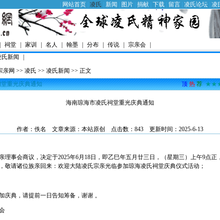
|
网站首页
|
凌氏
|
新闻
|
图片
|
捐献
|
下载
|
留言
|
凌氏论坛
|
凌
|
祠堂
|
家训
|
名人
|
翰墨
|
分布
|
传说
|
宗亲会
|
凌氏新闻
|
宗亲网
>>
凌氏
>>
凌氏新闻
>> 正文
祠堂重光庆典通知
顶
热
荐
★★
海南琼海市凌氏祠堂重光庆典通知
作者：佚名 文章来源：本站原创 点击数：843 更新时间：2025-6-13
亲理事会商议，决定于2025年6月18日，即乙巳年五月廿三日，（星期三）上午9点
，敬请诸位族亲回来：欢迎大陆凌氏宗亲光临参加琼海凌氏祠堂庆典仪式活动；
加庆典，请提前一日告知筹备，谢谢 。
会