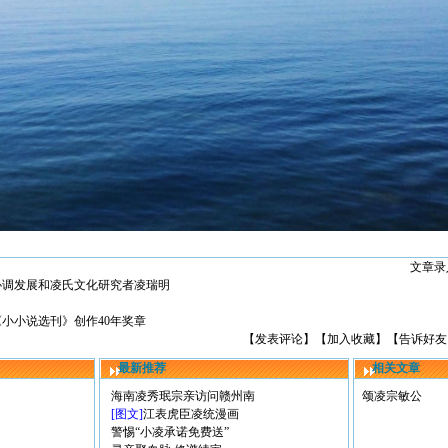
文章录入
协调发展和凌氏文化研究者凌瑞明
小小说选刊》创作40年奖章
【
发表评论
】【
加入收藏
】【
告诉好友
最新推荐
相关文章
海南凌秀珉宗亲访问赣州南
颂凌宗敏公
[图文]
江表虎臣凌统漫画
警惕“小凌承诺免费送”