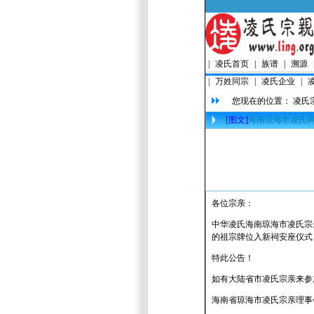
|
凌氏首页
|
族谱
|
溯源
|
万姓同宗
|
凌氏企业
|
您现在的位置：
凌氏
[图文]
海南琼海市凌氏
各位宗亲：
中华凌氏海南琼海市凌氏宗
的祖宗牌位入新祠安座仪式
特此公告！
如有大陆省市凌氏宗亲来参
海南省琼海市凌氏宗亲理事