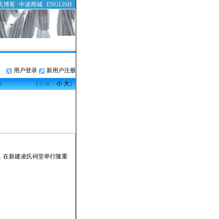
氏博客
|
中凌商城
|
ENGLISH
|
用户登录
新用户注册
★
【字体：
小
大
】
正，在新建凌氏祠堂举行隆重