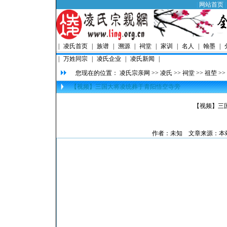
|
网站首页
|
凌氏首页
|
族谱
|
溯源
|
祠堂
|
家训
|
名人
|
翰墨
|
|
万姓同宗
|
凌氏企业
|
凌氏新闻
|
您现在的位置：
凌氏宗亲网
>>
凌氏
>>
祠堂
>>
祖茔
>>
【视频】三国大将凌统葬于青阳悟空寺旁
【视频】三
作者：未知 文章来源：本站原