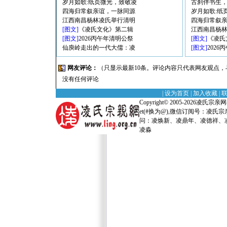
岁月如歌:纸页微光，致敬凌
古刹伴书生
四海归常叙亲谊，一脉同源
岁月如歌:纸
江西南昌杨林凌氏举行清明
四海归常叙
[图文]
《凌氏文化》第二辑
江西南昌杨
[图文]
2026丙午年清明公祭
[图文]
《凌氏
仙庾岭走出的一代大儒：凌
[图文]
202
网友评论：
（只显示最新10条。评论内容只代表网友观点
没有任何评论
|
设为首页
|
加入收藏
|
Copyright© 2005-2026
凌氏宗亲网-全
et(#换为@),微信订阅号：凌
问：凌焕新、凌鼎年、凌德祥、凌
凌淼