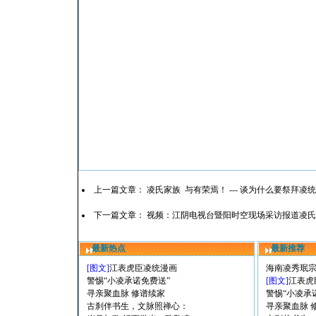
上一篇文章：
凌氏家族 与有荣焉！ --- 谈为什么要祭拜凌
下一篇文章：
视频：江阴电视台暨阳时空现场采访报道凌氏
最新热点
最新推荐
[图文]
江表虎臣凌统漫画
海南凌秀珉
警惕“小凌承诺免费送”
[图文]
江表虎
寻亲聚血脉 修谱续家
警惕“小凌承
古刹伴书生，文脉照禅心：
寻亲聚血脉 