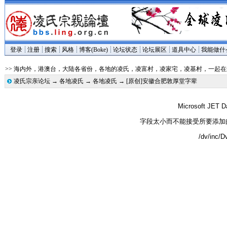
登录
注册
搜索
风格
博客(Boke)
论坛状态
论坛展区
道具中心
我能做什
>> 海内外，港澳台，大陆各省份，各地的凌氏，凌富村，凌家宅，凌基村，一起
凌氏宗亲论坛
→
各地凌氏
→
各地凌氏
→ [原创]安徽合肥敦厚堂字辈
Microsoft JET D
字段太小而不能接受所要添加
/dv/inc/