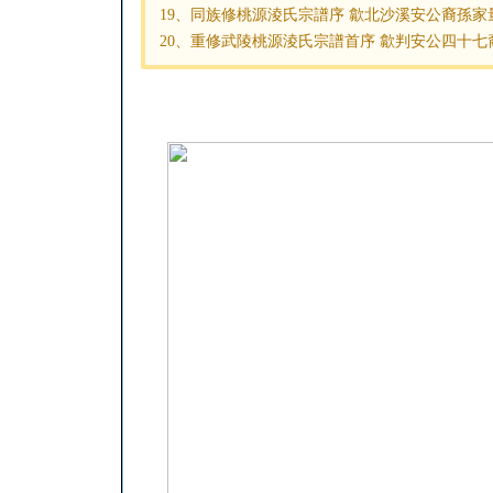
19、同族修桃源淩氏宗譜序 歙北沙溪安公裔孫家量 (
20、重修武陵桃源淩氏宗譜首序 歙判安公四十七裔孫