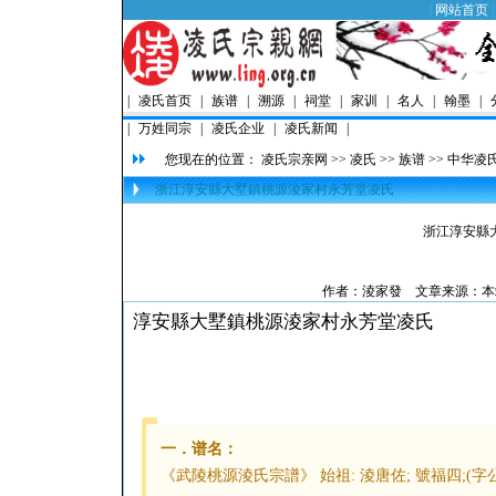
|
网站首页
|
凌氏首页
|
族谱
|
溯源
|
祠堂
|
家训
|
名人
|
翰墨
|
|
万姓同宗
|
凌氏企业
|
凌氏新闻
|
您现在的位置：
凌氏宗亲网
>>
凌氏
>>
族谱
>>
中华凌
浙江淳安縣大墅鎮桃源淩家村永芳堂凌氏
浙江淳安縣
作者：
淩家發
文章来源：本站原
淳安縣大墅鎮桃源淩家村永芳堂凌氏
一．谱名：
《武陵桃源淩氏宗譜》 始祖: 淩唐佐; 號福四;(