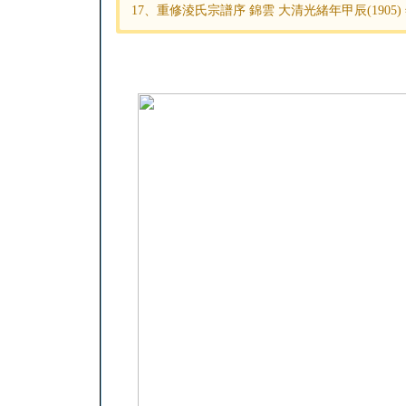
17、重修淩氏宗譜序 錦雲 大清光緒年甲辰(1905)