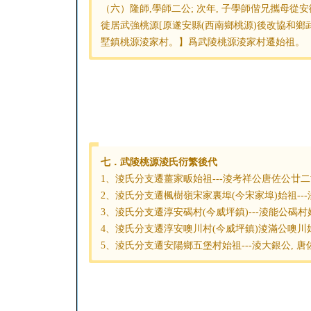
（六）隆師,學師二公; 次年, 子學師偕兄攜母從
徙居武強桃源[原遂安縣(西南鄉桃源)後改協和
墅鎮桃源淩家村。】爲武陵桃源淩家村遷始祖。
七．武陵桃源淩氏衍繁後代
1、淩氏分支遷薑家畈始祖---淩考祥公唐佐公廿
2、淩氏分支遷楓樹嶺宋家裏埠(今宋家埠)始祖--
3、淩氏分支遷淳安碣村(今威坪鎮)---淩能公碣村
4、淩氏分支遷淳安噢川村(今威坪鎮)淩滿公噢川
5、淩氏分支遷安陽鄉五堡村始祖---淩大銀公, 