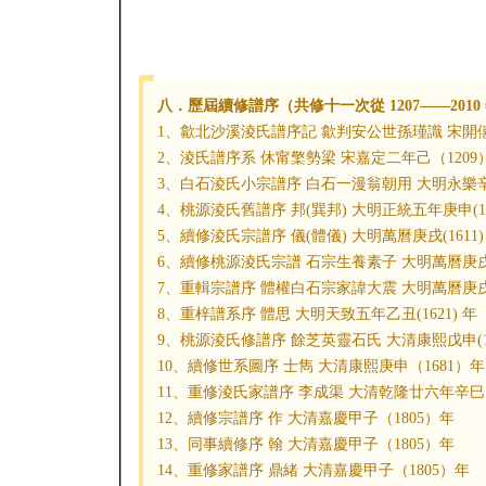
八．歷屆續修譜序（共修十一次從 1207——2010
1、歙北沙溪淩氏譜序記 歙判安公世孫瑾識 宋開僖
2、淩氏譜序系 休甯檠勢梁 宋嘉定二年己（1209
3、白石淩氏小宗譜序 白石一漫翁朝用 大明永樂辛
4、桃源淩氏舊譜序 邦(巽邦) 大明正統五年庚申(14
5、續修淩氏宗譜序 儀(體儀) 大明萬曆庚戌(1611)
6、續修桃源淩氏宗譜 石宗生養素子 大明萬曆庚戌(1
7、重輯宗譜序 體權白石宗家諱大震 大明萬曆庚戌(1
8、重梓譜系序 體思 大明天致五年乙丑(1621) 年
9、桃源淩氏修譜序 餘芝英靈石氏 大清康熙戊申(16
10、續修世系圖序 士雋 大清康熙庚申（1681）年
11、重修淩氏家譜序 李成渠 大清乾隆廿六年辛巳（
12、續修宗譜序 作 大清嘉慶甲子（1805）年
13、同事續修序 翰 大清嘉慶甲子（1805）年
14、重修家譜序 鼎緒 大清嘉慶甲子（1805）年