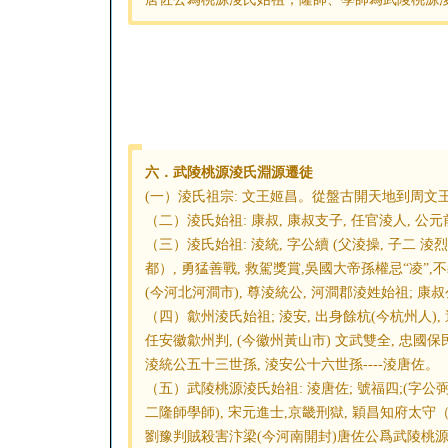
六．武陵桃源淩氏淵源遷徒
(一）淩氏祖宗: 文王姬昌。從盤古開天地到周文王
（二）淩氏始祖: 康叔, 康叔支子, 任官淩人, 公元
（三）淩氏始祖: 淩統, 字公續 (父淩操, 子二 淩
都）, 勇猛善戰, 救駕獎賞,吳國大帝孫權忌“凌”
(今河北河澗市), 尊淩統公, 河澗郡淩姓始祖; 康
（四）歙州淩氏始祖; 淩安, 出身餘杭(今杭州人), 
任安徽歙州判, (今徽州黃山市) 文武雙全, 忠國保民
淩統公五十三世孫, 淩安公十六世孫----淩唐佐。
（五）武陵桃源淩氏始祖: 淩唐佐; 號福四;(字公弼)
二隆師學師), 宋元進士,京畿刑獄, 穎昌知府太守
劉豫判賊殺害汴梁(今河南開封)唐佐公爲武陵桃