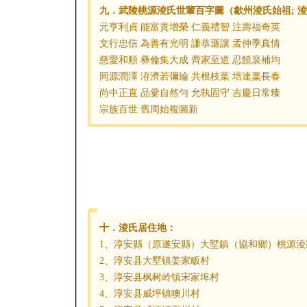
九．武陵桃源淩氏世輩百字圖（歙州淩氏始祖; 
元亨利貞 能富貴增榮 仁義禮智 注壽福奇英
文行忠信 為善有光明 謙恭遜讓 孟仲季真情
慈愛和順 彝倫集大成 齊家至道 忍饒裒補均
同源潤澤 洊濟若彌綸 共根枝葉 培達稟長春
尚中正直 品彚自然勻 允執固守 吉慶日常臻
宗族百世 舊周始複圖新
十．淩氏居住地：
1、淳安縣（原遂安縣）大墅鎮（協和鄉）桃源淩
2、淳安县大墅镇姜家畈村
3、淳安县枫树岭镇宋家埠村
4、淳安县威坪镇噢川村