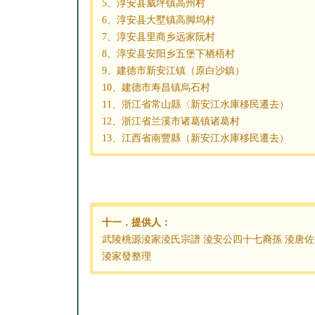
5、淳安县威坪镇高州村
6、淳安县大墅镇高脚坞村
7、淳安县里商乡远家阮村
8、淳安县安阳乡五堡下栖梧村
9、建德市新安江镇（原白沙鎮）
10、建德市寿昌镇烏石村
11、浙江省常山縣〈新安江水庫移民遷去）
12、浙江省兰溪市诸葛镇诸葛村
13、江西省南豐縣（新安江水庫移民遷去）
十一．提供人：
武陵桃源淩家淩氏宗譜 淩安公四十七裔孫 淩唐佐
淩家發整理