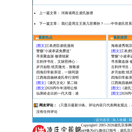
上一篇文章：
河南省商丘凌氏族谱
下一篇文章：
我们是周文王第几世裔孙？——中华凌氏世系
最新热点
最新推荐
[图文]
江表虎臣凌统漫画
海南凌秀珉
警惕“小凌承诺免费送”
[图文]
江表虎
寻亲聚血脉 修谱续家
警惕“小凌承
古刹伴书生，文脉照禅心：
寻亲聚血脉 
岁月如歌:纸页微光，致敬凌
古刹伴书生
四海归常叙亲谊，一脉同源
岁月如歌:纸
江西南昌杨林凌氏举行清明
四海归常叙
[图文]
《凌氏文化》第二辑
江西南昌杨
[图文]
2026丙午年清明公祭
[图文]
《凌氏
仙庾岭走出的一代大儒：凌
[图文]
202
网友评论：
（只显示最新10条。评论内容只代表网友观点
没有任何评论
|
设为首页
|
加入收藏
|
Copyright© 2005-2026
凌氏宗亲网-全
et(#换为@),微信订阅号：凌