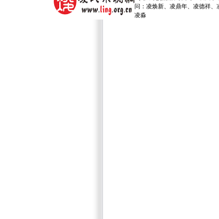
问：凌焕新、凌鼎年、凌德祥、凌
凌淼