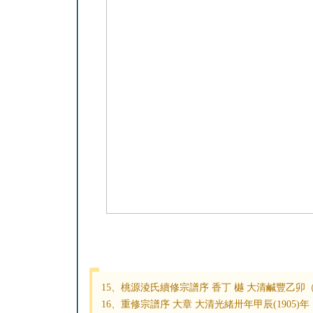
15、桃源淩氏續修宗譜序 香丁 樾 大清鹹豐乙卯（
16、重修宗譜序 大章 大清光緒卅年甲辰(1905)年