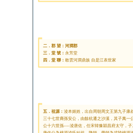
二．郡 望：河澗郡
三．堂 號：
永芳堂
四．堂 聯：
敢雲河澗鼎族 自是江表世家
五．祖源：
淩本姬姓，出自周朝周文王第九子康
三十七世裔孫安公，由餘杭遷之沙溪，其子萬一
公十六世孫----淩唐佐，任宋韓豫穎昌府太守
唐佐公為桃源淩氏始祖，隆師、學師為武陵桃源