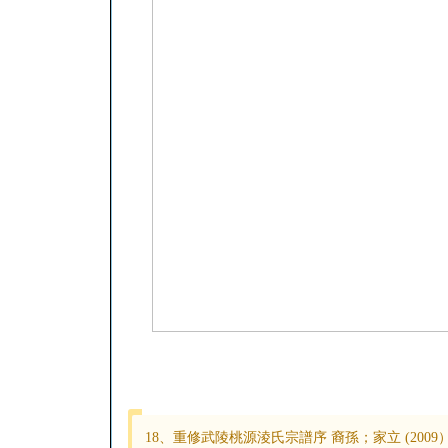
18、重修武陵桃源淩氏宗譜序 裔孫；家立 (2009